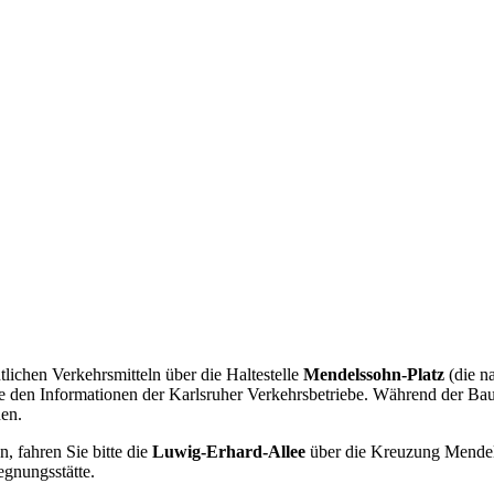
lichen Verkehrsmitteln über die Haltestelle
Mendelssohn-Platz
(die n
tte den Informationen der Karlsruher Verkehrsbetriebe. Während der Ba
en.
, fahren Sie bitte die
Luwig-Erhard-Allee
über die Kreuzung Mendelss
egnungsstätte.